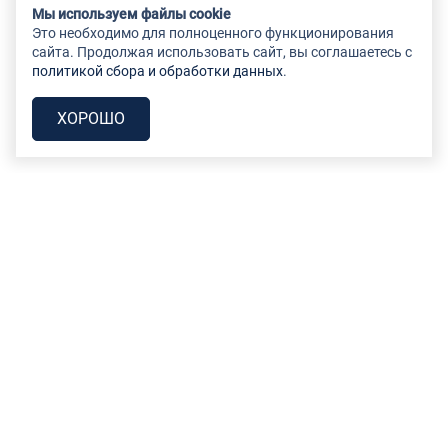
Мы используем файлы cookie
Это необходимо для полноценного функционирования
сайта. Продолжая использовать сайт, вы соглашаетесь с
политикой сбора и обработки данных
.
ХОРОШО
Судебная практика
Ответчики
География наших клиентов
Данные и документы
Как стать нашим клиентом
Простыми словами
Отзывы
Контакты